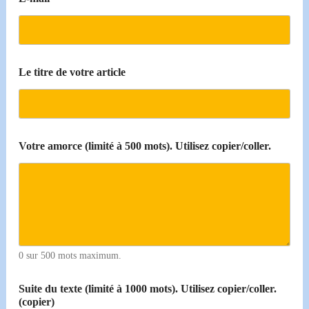
l
i
m
i
t
é
Le titre de votre article
v
o
t
r
e
Votre amorce (limité à 500 mots). Utilisez copier/coller.
0 sur 500 mots maximum.
Suite du texte (limité à 1000 mots). Utilisez copier/coller.
(copier)