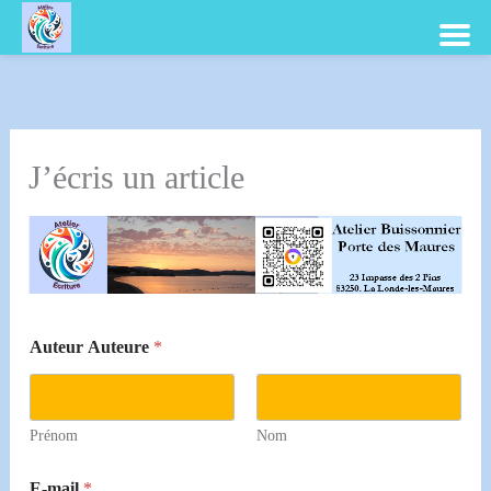
Aller
au
contenu
J’écris un article
(
Auteur Auteure
*
l
i
m
i
t
Prénom
Nom
é
(
E-mail
*