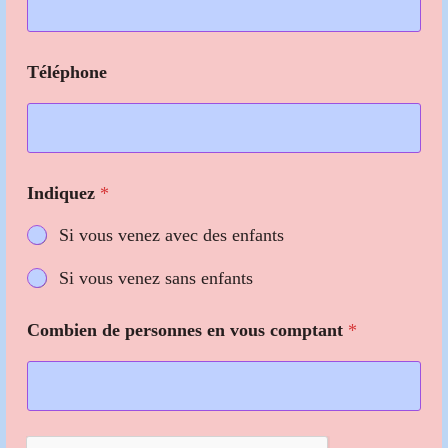
Téléphone
p
Indiquez
*
e
r
Si vous venez avec des enfants
s
o
Si vous venez sans enfants
n
n
e
Combien de personnes en vous comptant
*
s
C
o
m
b