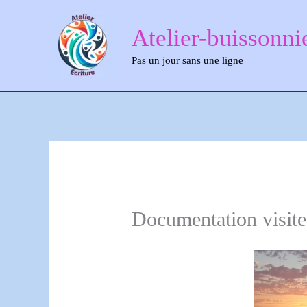
Aller
Atelier-buissonni
au
contenu
Pas un jour sans une ligne
Documentation visite