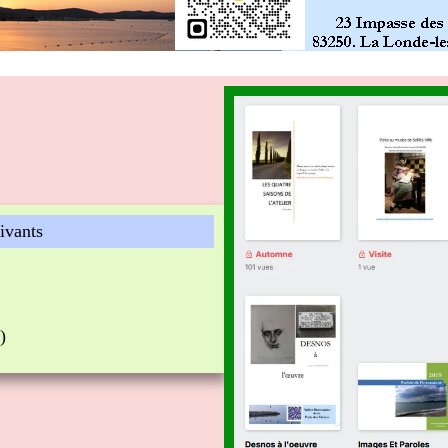
uivants
)