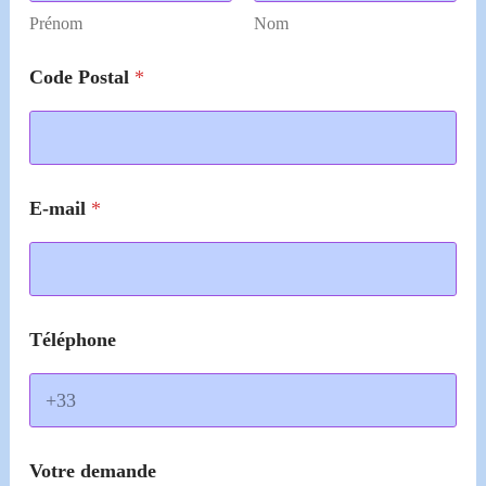
Prénom
Nom
Code Postal
*
E-mail
*
V
Téléphone
o
t
r
e
d
e
Votre demande
m