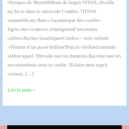
Olympus de Mars(600kms de large)-TITAN, réveille
toi,Tu es dans le silencede l’ombre. !TITAN
sommeille,ses flancs façonnéspar des coulées
figées.Ses cicatrices témoignentd’anciennes
colères.Roches basaltiquesCendres « noir velouté
»Témoin d’un passé brûlantTitan le vieillard entends-
tuMon appel ?Dévoile moi tes humeurs.Raconte moi tes
secretsenfouis sous ta croûte. !Eclaire mon esprit
curieux. […]
Olympus
Lire la suite »
Mons